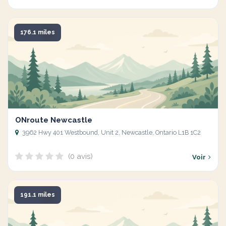
176.1 miles
ONroute Newcastle
3962 Hwy 401 Westbound, Unit 2, Newcastle, Ontario L1B 1C2
(0 avis)
Voir
191.1 miles