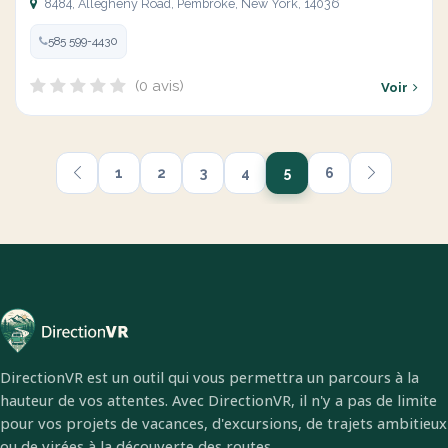
8484, Allegheny Road, Pembroke, New York, 14036
585 599-4430
(0 avis)
Voir
1
2
3
4
5
6
DirectionVR est un outil qui vous permettra un parcours à la
hauteur de vos attentes. Avec DirectionVR, il n'y a pas de limite
pour vos projets de vacances, d'excursions, de trajets ambitieux
ou de virées à la découverte des routes.