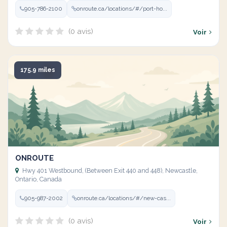
905-786-2100
onroute.ca/locations/#/port-ho...
(0 avis)
Voir
175.9 miles
ONROUTE
Hwy 401 Westbound, (Between Exit 440 and 448), Newcastle,
Ontario, Canada
905-987-2002
onroute.ca/locations/#/new-cas...
(0 avis)
Voir