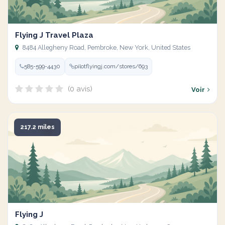
Flying J Travel Plaza
8484 Allegheny Road, Pembroke, New York, United States
585-599-4430
pilotflyingj.com/stores/693
(0 avis)
Voir
217.2 miles
Flying J