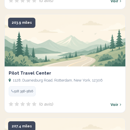
(0 avis)
Voir
203.9 miles
Pilot Travel Center
1128, Duanesburg Road, Rotterdam, New York, 12306
518 356-5616
(0 avis)
Voir
207.4 miles