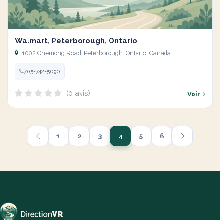
Walmart, Peterborough, Ontario
1002 Chemong Road, Peterborough, Ontario, Canada
705-742-5090
(0 avis)
Voir
1
2
3
4
5
6