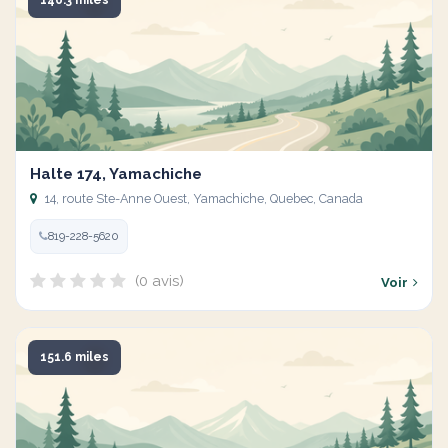
146.3 miles
Halte 174, Yamachiche
14, route Ste-Anne Ouest, Yamachiche, Quebec, Canada
819-228-5620
(0 avis)
Voir
151.6 miles