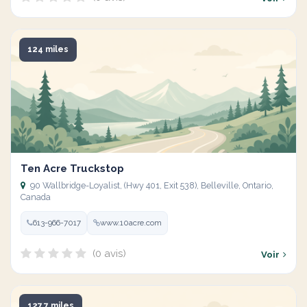
124 miles
Ten Acre Truckstop
90 Wallbridge-Loyalist, (Hwy 401, Exit 538), Belleville, Ontario,
Canada
613-966-7017
www.10acre.com
(0 avis)
Voir
127.7 miles