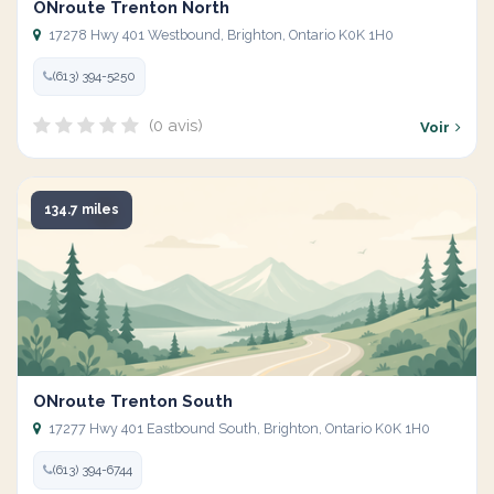
ONroute Trenton North
17278 Hwy 401 Westbound, Brighton, Ontario K0K 1H0
(613) 394-5250
(0 avis)
Voir
134.7 miles
ONroute Trenton South
17277 Hwy 401 Eastbound South, Brighton, Ontario K0K 1H0
(613) 394-6744