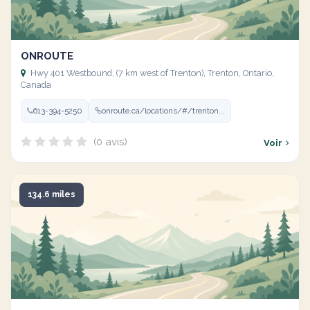
ONROUTE
Hwy 401 Westbound, (7 km west of Trenton), Trenton, Ontario,
Canada
613-394-5250
onroute.ca/locations/#/trenton...
(0 avis)
Voir
134.6 miles