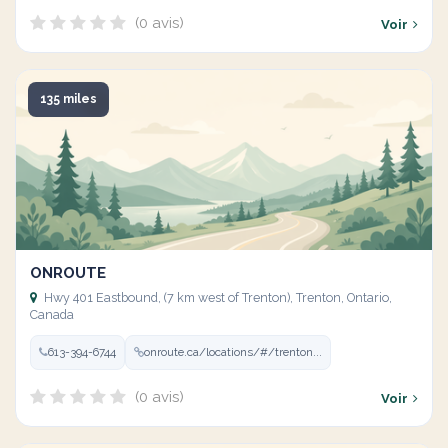
(0 avis)
Voir
135 miles
ONROUTE
Hwy 401 Eastbound, (7 km west of Trenton), Trenton, Ontario,
Canada
613-394-6744
onroute.ca/locations/#/trenton...
(0 avis)
Voir