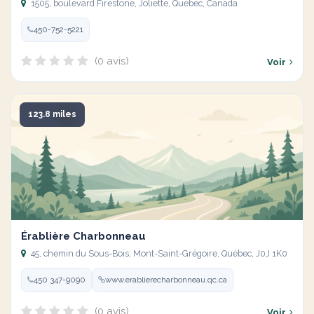
1505, boulevard Firestone, Joliette, Quebec, Canada
450-752-5221
(0 avis)
Voir
123.8 miles
Érablière Charbonneau
45, chemin du Sous-Bois, Mont-Saint-Grégoire, Québec, J0J 1K0
450 347-9090
www.erablierecharbonneau.qc.ca
(0 avis)
Voir