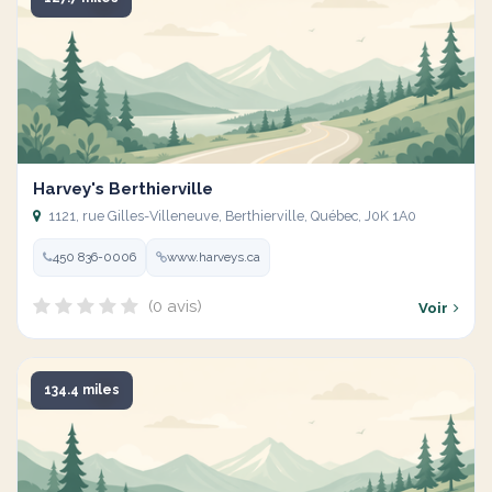
Harvey's Berthierville
1121, rue Gilles-Villeneuve, Berthierville, Québec, J0K 1A0
450 836-0006
www.harveys.ca
(0 avis)
Voir
134.4 miles