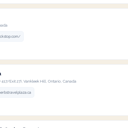
nada
uckstop.com/
a
17/Exit 27), Vankleek Hill, Ontario, Canada
erbstravelplaza.ca