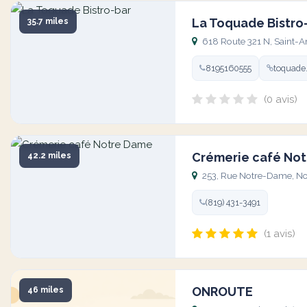
La Toquade Bistro
35.7 miles
618 Route 321 N, Saint-
8195160555
toquade
(0 avis)
Crémerie café No
42.2 miles
253, Rue Notre-Dame, No
(819) 431-3491
(1 avis)
ONROUTE
46 miles