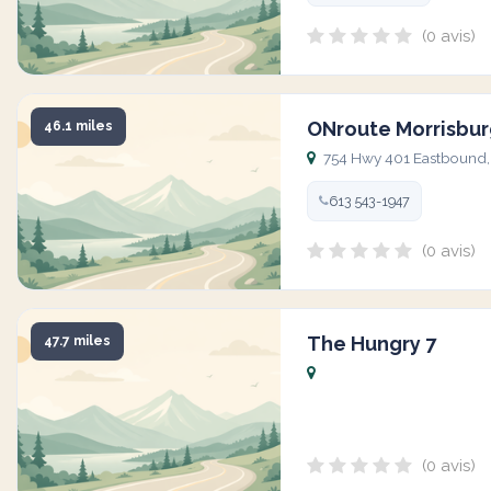
(0 avis)
ONroute Morrisbu
46.1 miles
754 Hwy 401 Eastbound, 
613 543-1947
(0 avis)
The Hungry 7
47.7 miles
(0 avis)