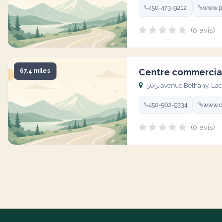
450-473-9212
www.pe
(0 avis)
Centre commercial
67.4 miles
505, avenue Béthany, La
450-562-9334
www.ca
(0 avis)