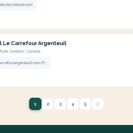
troles-belisle.com
 Le Carrefour Argenteuil
chute, Quebec, Canada
rrefourargenteuil.com/fr...
1
2
3
4
5