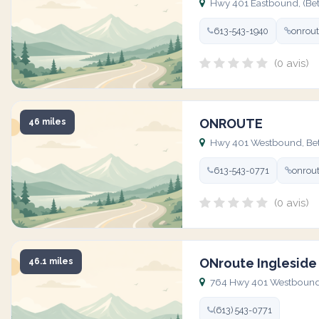
Hwy 401 Eastbound, (Betw
613-543-1940
onrout
(0 avis)
ONROUTE
46 miles
Hwy 401 Westbound, Betw
613-543-0771
onrout
(0 avis)
ONroute Ingleside
46.1 miles
764 Hwy 401 Westbound, 
(613) 543-0771