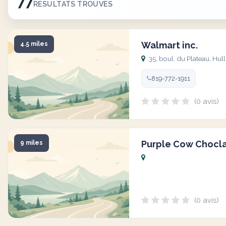
77
RESULTATS TROUVES
Walmart inc.
4.5 miles
35, boul. du Plateau, Hu
819-772-1911
(0 avis)
Purple Cow Chocla
9 miles
(0 avis)