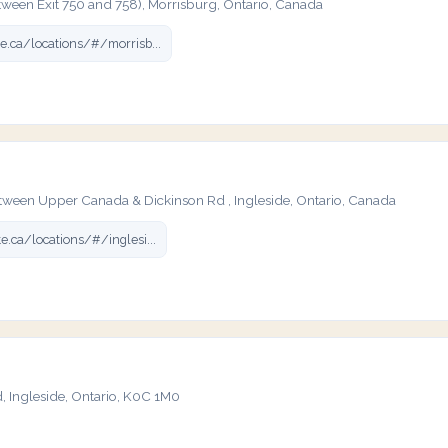
een Exit 750 and 758), Morrisburg, Ontario, Canada
e.ca/locations/#/morrisb...
een Upper Canada & Dickinson Rd , Ingleside, Ontario, Canada
e.ca/locations/#/inglesi...
Ingleside, Ontario, K0C 1M0