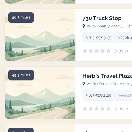
730 Truck Stop
48.5 miles
2085 Shanly Road, , , Ca
613-657-3155
730tr
(0 avis)
Herb's Travel Plaz
49.5 miles
21160 Service Road (Hwy 4
613-525-2120
www.h
(0 avis)