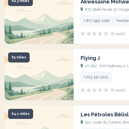
Akwesasne Mohawk
62.3 miles
873 State Route 37, Hoga
877-992-2746
mohaw
(0 avis)
Flying J
63 miles
20 382, Old Highway 2, L
613 347-2221
(0 avis)
Les Pétroles Bélisl
64.1 miles
125, route du Canton, 