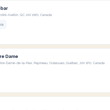
-bar
André-Avellin, QC J0V 1W0, Canada
.ca
tre Dame
tre-Dame-de-la-Paix, Papineau, Outaouais, Québec, J0V 1P0, Canada