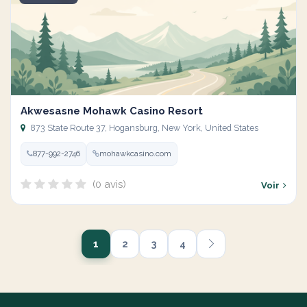
Akwesasne Mohawk Casino Resort
873 State Route 37, Hogansburg, New York, United States
877-992-2746
mohawkcasino.com
(0 avis)
Voir
1
2
3
4