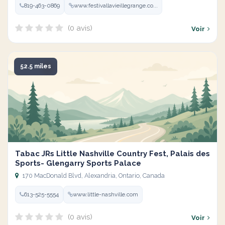
819-463-0869
www.festivallavieillegrange.co...
(0 avis)
Voir
52.5 miles
Tabac JRs Little Nashville Country Fest, Palais des
Sports- Glengarry Sports Palace
170 MacDonald Blvd, Alexandria, Ontario, Canada
613-525-5554
www.little-nashville.com
(0 avis)
Voir