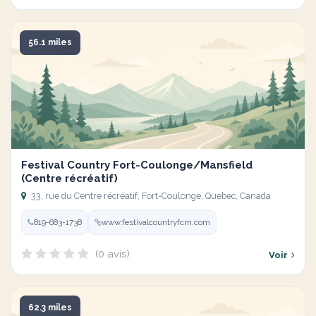
56.1 miles
Festival Country Fort-Coulonge/Mansfield
(Centre récréatif)
33, rue du Centre récréatif, Fort-Coulonge, Quebec, Canada
819-683-1738
www.festivalcountryfcm.com
(0 avis)
Voir
62.3 miles