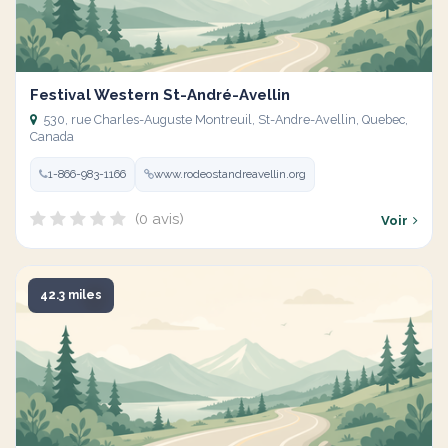
Festival Western St-André-Avellin
530, rue Charles-Auguste Montreuil, St-Andre-Avellin, Quebec,
Canada
1-866-983-1166
www.rodeostandreavellin.org
(0 avis)
Voir
42.3 miles