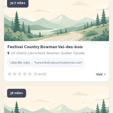
30.7 miles
Festival Country Bowman Val-des-bois
26, chemin Lièvre Nord, Bowman, Quebec, Canada
819-661-0563
www.festivalcountrybowman.com
(0 avis)
Voir
36 miles