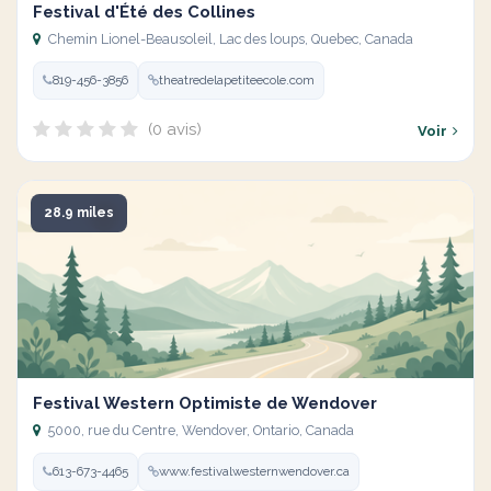
Festival d'Été des Collines
Chemin Lionel-Beausoleil, Lac des loups, Quebec, Canada
819-456-3856
theatredelapetiteecole.com
(0 avis)
Voir
28.9 miles
Festival Western Optimiste de Wendover
5000, rue du Centre, Wendover, Ontario, Canada
613-673-4465
www.festivalwesternwendover.ca