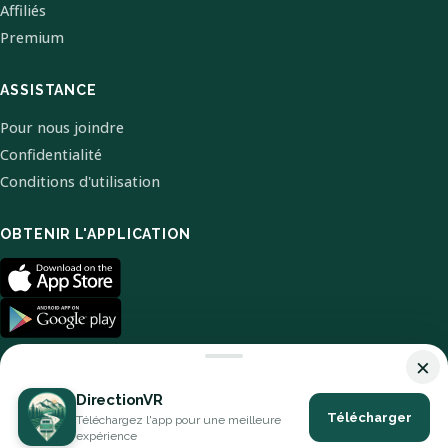
Affiliés
Premium
ASSISTANCE
Pour nous joindre
Confidentialité
Conditions d'utilisation
OBTENIR L'APPLICATION
×
DirectionVR
Télécharger
Téléchargez l'app pour une meilleure
© 2026 DirectionVR. Tous droits réservés.
expérience