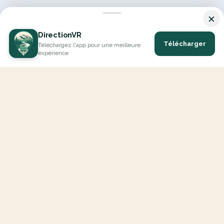
×
DirectionVR
Télécharger
Téléchargez l'app pour une meilleure
expérience
DirectionVR est un outil qui vous permettra un parcours à la
hauteur de vos attentes. Avec DirectionVR, il n'y a pas de limite
pour vos projets de vacances, d'excursions, de trajets ambitieux
ou de virées à la découverte des routes.
EXPLORER
Carte Interactive