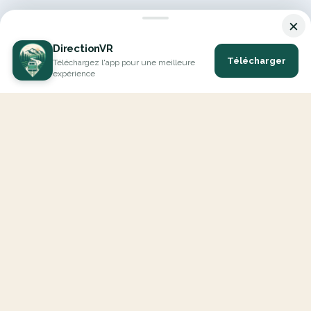
×
DirectionVR
Télécharger
Téléchargez l'app pour une meilleure
expérience
DirectionVR est un outil qui vous permettra un parcours à la
hauteur de vos attentes. Avec DirectionVR, il n'y a pas de limite
pour vos projets de vacances, d'excursions, de trajets ambitieux
ou de virées à la découverte des routes.
EXPLORER
Carte Interactive