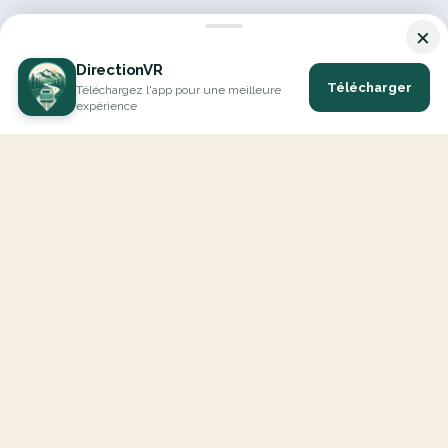
×
DirectionVR
Télécharger
Téléchargez l'app pour une meilleure
expérience
DirectionVR est un outil qui vous permettra un parcours à la
hauteur de vos attentes. Avec DirectionVR, il n'y a pas de limite
pour vos projets de vacances, d'excursions, de trajets ambitieux
ou de virées à la découverte des routes.
EXPLORER
Carte Interactive