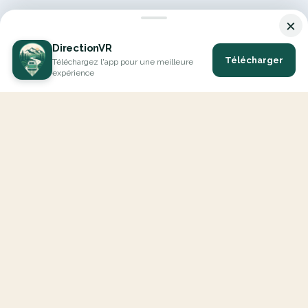
×
DirectionVR
Télécharger
Téléchargez l'app pour une meilleure
expérience
DirectionVR est un outil qui vous permettra un parcours à la
hauteur de vos attentes. Avec DirectionVR, il n'y a pas de limite
pour vos projets de vacances, d'excursions, de trajets ambitieux
ou de virées à la découverte des routes.
EXPLORER
Carte Interactive