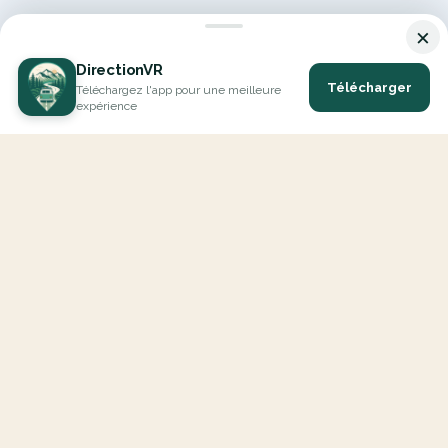
×
DirectionVR
Télécharger
Téléchargez l'app pour une meilleure
expérience
DirectionVR est un outil qui vous permettra un parcours à la
hauteur de vos attentes. Avec DirectionVR, il n'y a pas de limite
pour vos projets de vacances, d'excursions, de trajets ambitieux
ou de virées à la découverte des routes.
EXPLORER
Carte Interactive