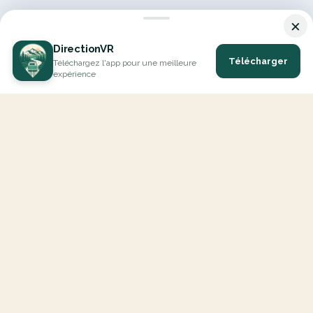
×
DirectionVR
Télécharger
Téléchargez l'app pour une meilleure
expérience
DirectionVR est un outil qui vous permettra un parcours à la
hauteur de vos attentes. Avec DirectionVR, il n'y a pas de limite
pour vos projets de vacances, d'excursions, de trajets ambitieux
ou de virées à la découverte des routes.
EXPLORER
Carte Interactive