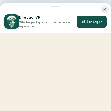
×
DirectionVR
Télécharger
Téléchargez l'app pour une meilleure
expérience
DirectionVR est un outil qui vous permettra un parcours à la
hauteur de vos attentes. Avec DirectionVR, il n'y a pas de limite
pour vos projets de vacances, d'excursions, de trajets ambitieux
ou de virées à la découverte des routes.
EXPLORER
Carte Interactive