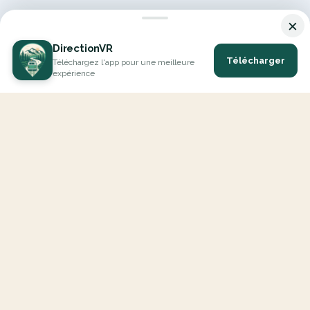
×
DirectionVR
Télécharger
Téléchargez l'app pour une meilleure
expérience
DirectionVR est un outil qui vous permettra un parcours à la
hauteur de vos attentes. Avec DirectionVR, il n'y a pas de limite
pour vos projets de vacances, d'excursions, de trajets ambitieux
ou de virées à la découverte des routes.
EXPLORER
Carte Interactive