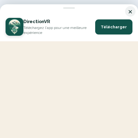
×
DirectionVR
Télécharger
Téléchargez l'app pour une meilleure
expérience
DirectionVR est un outil qui vous permettra un parcours à la
hauteur de vos attentes. Avec DirectionVR, il n'y a pas de limite
pour vos projets de vacances, d'excursions, de trajets ambitieux
ou de virées à la découverte des routes.
EXPLORER
Carte Interactive