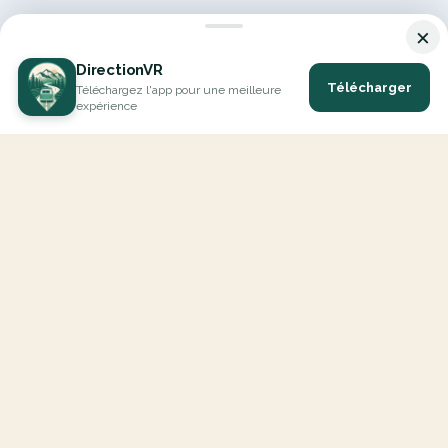
×
DirectionVR
Télécharger
Téléchargez l'app pour une meilleure
expérience
DirectionVR est un outil qui vous permettra un parcours à la
hauteur de vos attentes. Avec DirectionVR, il n'y a pas de limite
pour vos projets de vacances, d'excursions, de trajets ambitieux
ou de virées à la découverte des routes.
EXPLORER
Carte Interactive