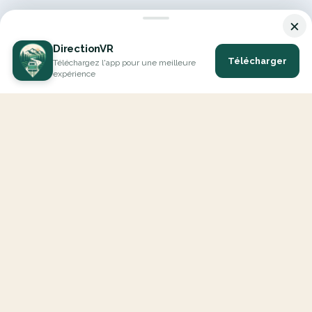
×
DirectionVR
Télécharger
Téléchargez l'app pour une meilleure
expérience
DirectionVR est un outil qui vous permettra un parcours à la
hauteur de vos attentes. Avec DirectionVR, il n'y a pas de limite
pour vos projets de vacances, d'excursions, de trajets ambitieux
ou de virées à la découverte des routes.
EXPLORER
Carte Interactive