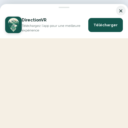
×
DirectionVR
Télécharger
Téléchargez l'app pour une meilleure
expérience
DirectionVR est un outil qui vous permettra un parcours à la
hauteur de vos attentes. Avec DirectionVR, il n'y a pas de limite
pour vos projets de vacances, d'excursions, de trajets ambitieux
ou de virées à la découverte des routes.
EXPLORER
Carte Interactive