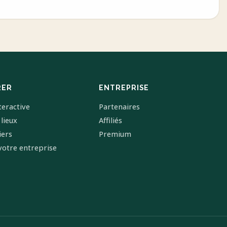
RER
ENTREPRISE
teractive
Partenaires
 lieux
Affiliés
iers
Premium
votre entreprise