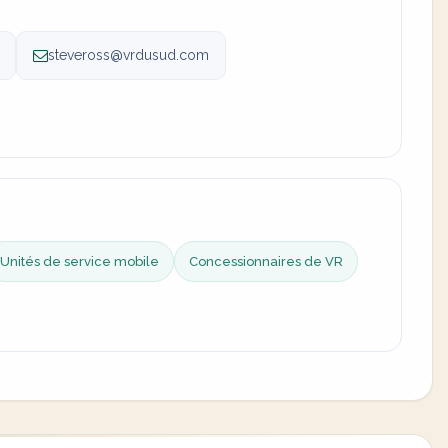
steveross@vrdusud.com
Unités de service mobile
Concessionnaires de VR