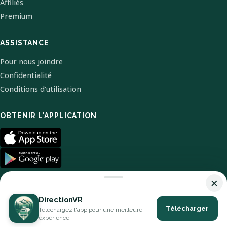
Affiliés
Premium
ASSISTANCE
Pour nous joindre
Confidentialité
Conditions d'utilisation
OBTENIR L'APPLICATION
×
DirectionVR
Télécharger
Téléchargez l'app pour une meilleure
© 2026 DirectionVR. Tous droits réservés.
expérience