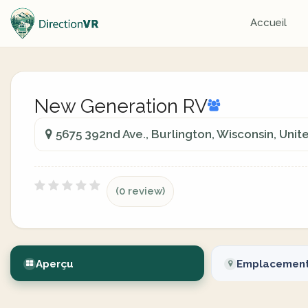
Accueil
New Generation RV
5675 392nd Ave., Burlington, Wisconsin, Unit
(0 review)
Aperçu
Emplacemen