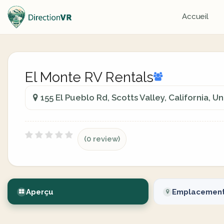
Accueil
El Monte RV Rentals
155 El Pueblo Rd, Scotts Valley, California, U
(0 review)
Aperçu
Emplacemen