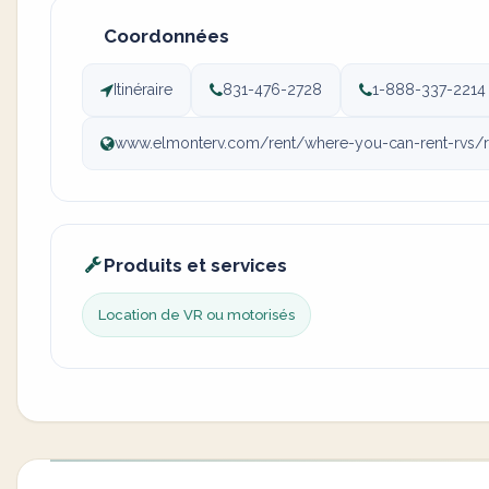
Coordonnées
Itinéraire
831-476-2728
1-888-337-2214
www.elmonterv.com/rent/where-you-can-rent-rvs/rv-
Produits et services
Location de VR ou motorisés