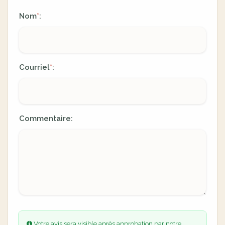
Nom
:
*
Courriel
:
*
Commentaire:
Votre avis sera visible après approbation par notre