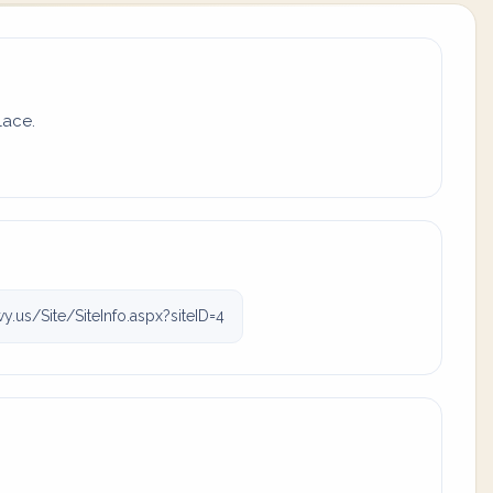
lace.
y.us/Site/SiteInfo.aspx?siteID=4