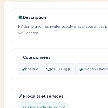
Description
RV dump and freshwater supply is available at this p
WiFi access
Coordonnées
Itinéraire
307-632-7946
wyoparks.state.w
Produits et services
Stations de vidange pour VR