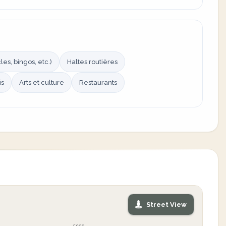
es, bingos, etc.)
Haltes routières
is
Arts et culture
Restaurants
Street View