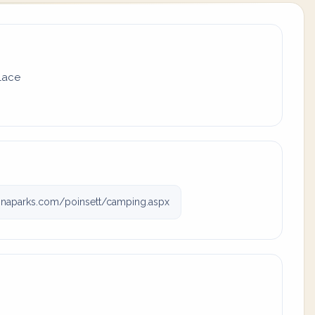
place
inaparks.com/poinsett/camping.aspx