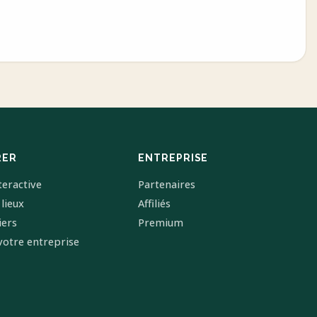
RER
ENTREPRISE
teractive
Partenaires
 lieux
Affiliés
iers
Premium
votre entreprise