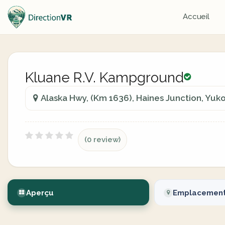
Accueil
Kluane R.V. Kampground
Alaska Hwy, (Km 1636), Haines Junction, Yuk
(0 review)
Aperçu
Emplacemen