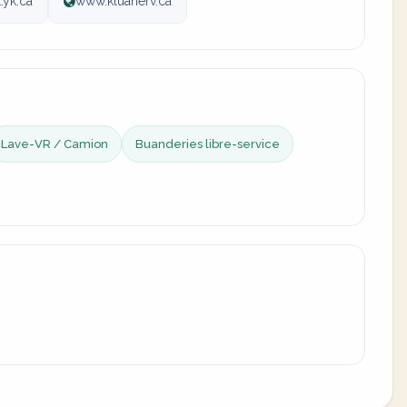
.yk.ca
www.kluanerv.ca
Lave-VR / Camion
Buanderies libre-service