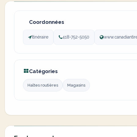
Coordonnées
Itinéraire
418-752-5050
www.canadiantire
Catégories
Haltes routières
Magasins