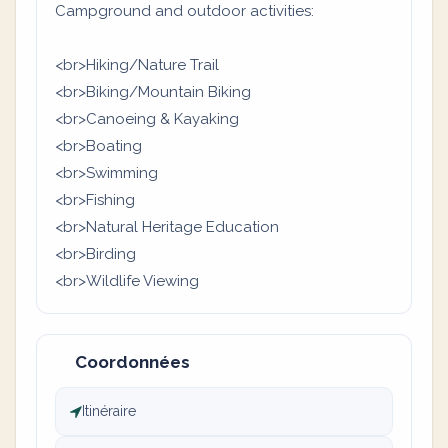
Campground and outdoor activities:
<br>Hiking/Nature Trail
<br>Biking/Mountain Biking
<br>Canoeing & Kayaking
<br>Boating
<br>Swimming
<br>Fishing
<br>Natural Heritage Education
<br>Birding
<br>Wildlife Viewing
Coordonnées
Itinéraire