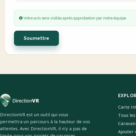
Votre avis sera visible après approbation par notre équipe.
Soumettre
EXPLO
Carte In
DirectionVR est un outil qui vous
Tous les
permettra un parcours à la hauteur de vos
Caravan
attentes. Avec DirectionVR, il n'y a pas de
Ajouter 
limite pour vos projets de vacances,