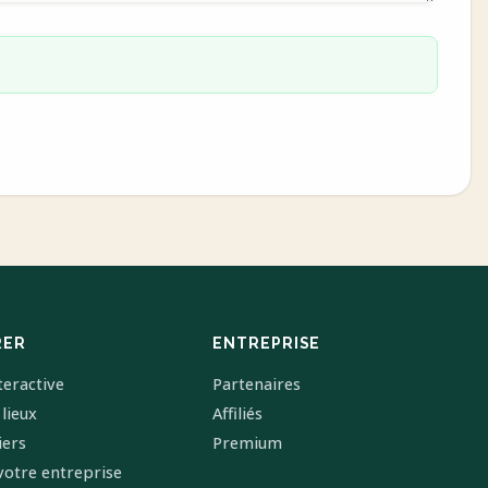
RER
ENTREPRISE
teractive
Partenaires
 lieux
Affiliés
iers
Premium
votre entreprise