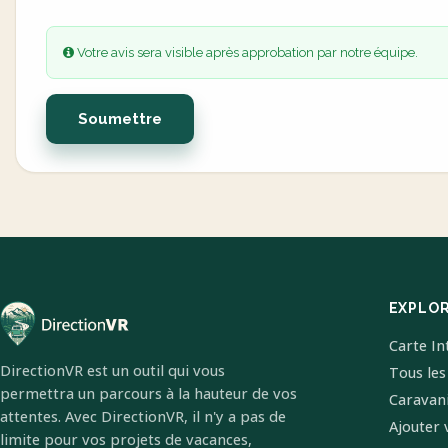
Votre avis sera visible après approbation par notre équipe.
Soumettre
EXPLO
Carte In
DirectionVR est un outil qui vous
Tous les
permettra un parcours à la hauteur de vos
Caravan
attentes. Avec DirectionVR, il n'y a pas de
Ajouter 
limite pour vos projets de vacances,