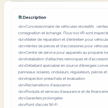
Description
<br>Concessionnaire de véhicules récréatifs : ventes
consignation et échange. (Tous nos VR sont inspecté
<br>Atelier de réparation et d'entretien pour véhicule
<br>Ventes de pièces et d'accessoires pour véhicules
<br>Centre de service pour appareils au propane (ven
<br>Installation d'attaches-remorques et d'accesso
<br>Détaillant spécialisé en source d'énergies convent
panneaux solaires, onduleurs, régulateurs, pièces et
<br>Inspection préachats et évaluation
<br>Réclamations d'assurance
<br>Produits et services d'assurance et de financem
<br>Garanties prolongées
<br>Point d’accès Wi-Fi