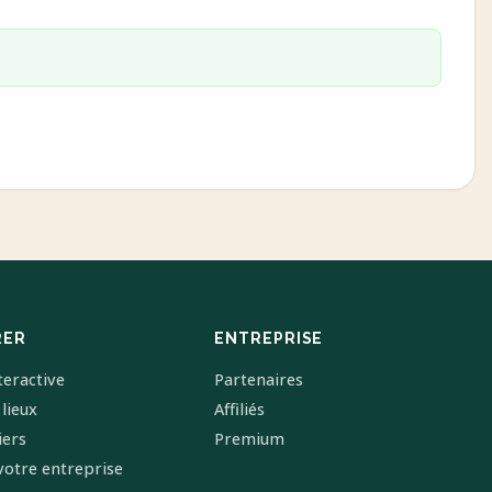
RER
ENTREPRISE
teractive
Partenaires
 lieux
Affiliés
iers
Premium
votre entreprise