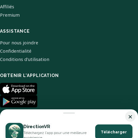
Affiliés
Premium
ASSISTANCE
Pour nous joindre
Confidentialité
Conditions d'utilisation
OBTENIR L'APPLICATION
×
DirectionVR
Télécharger
Téléchargez l'app pour une meilleure
© 2026 DirectionVR. Tous droits réservés.
expérience