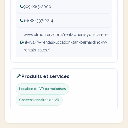
909-885-2000
1-888-337-2214
www.elmonterv.com/rent/where-you-can-re
nt-rvs/rv-rentals-location-san-bernardino-rv-
rentals-sales/
Produits et services
Location de VR ou motorisés
Concessionnaires de VR