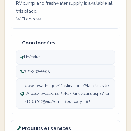
RV dump and freshwater supply is available at
this place.
WiFi access
Coordonnées
Itinéraire
319-232-5505
www.iowadnr.gov/Destinations/StateParksRe
cAreas/IowasStateParks/ParkDetails.aspx?Par
kID=610125&idAdminBoundary=182
Produits et services