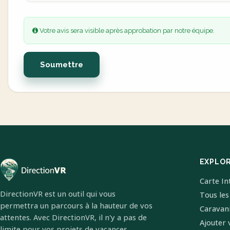
Votre avis sera visible après approbation par notre équipe.
Soumettre
EXPLO
Carte In
DirectionVR est un outil qui vous
Tous les
permettra un parcours à la hauteur de vos
Caravan
attentes. Avec DirectionVR, il n'y a pas de
Ajouter 
limite pour vos projets de vacances,