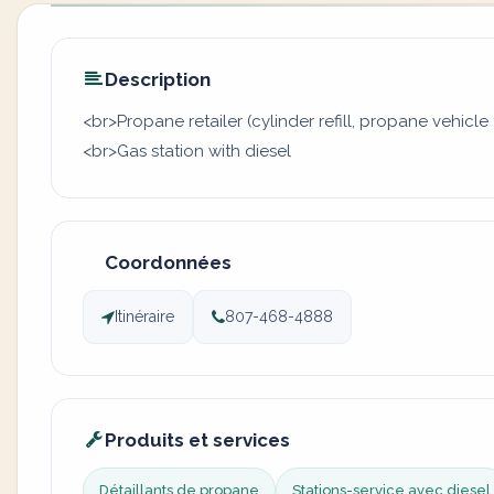
Description
<br>Propane retailer (cylinder refill, propane vehicle 
<br>Gas station with diesel
Coordonnées
Itinéraire
807-468-4888
Produits et services
Détaillants de propane
Stations-service avec diesel