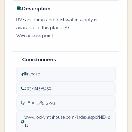
Description
RV sani dump and freshwater supply is
available at this place ($)
WiFi access point
Coordonnées
Itinéraire
403-845-5450
1-800-565-3793
www.rockymtnhouse.com/index.aspx?NID=2
11