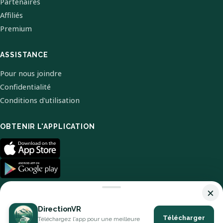
Partenaires
Affiliés
Premium
ASSISTANCE
Pour nous joindre
Confidentialité
Conditions d'utilisation
OBTENIR L'APPLICATION
×
DirectionVR
Télécharger
Téléchargez l'app pour une meilleure
© 2026 DirectionVR. Tous droits réservés.