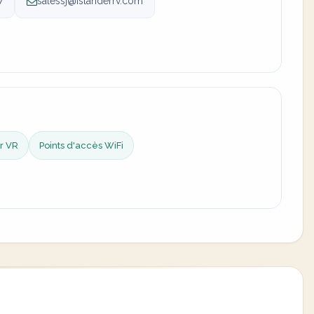
7
salessj@islanderrv.com
r VR
Points d'accès WiFi