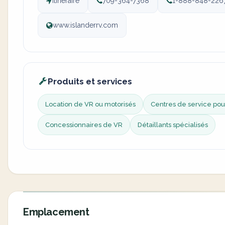
Itinéraire
709-364-7368
1-888-848-226
www.islanderrv.com
Produits et services
Location de VR ou motorisés
Centres de service pou
Concessionnaires de VR
Détaillants spécialisés
Emplacement