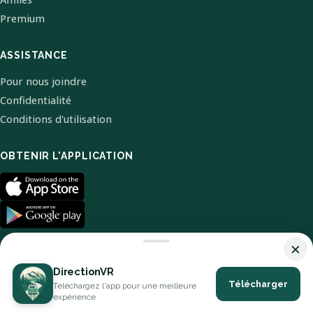
Premium
ASSISTANCE
Pour nous joindre
Confidentialité
Conditions d'utilisation
OBTENIR L'APPLICATION
×
DirectionVR
Télécharger
Téléchargez l'app pour une meilleure
© 2026 DirectionVR. Tous droits réservés.
expérience