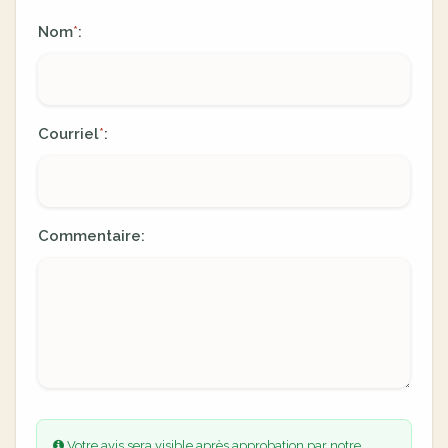
Nom
:
*
Courriel
:
*
Commentaire:
Votre avis sera visible après approbation par notre