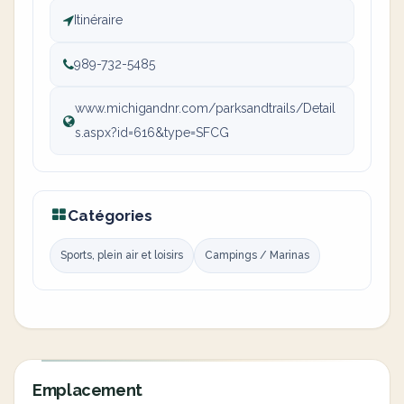
Itinéraire
989-732-5485
www.michigandnr.com/parksandtrails/Detail
s.aspx?id=616&type=SFCG
Catégories
Sports, plein air et loisirs
Campings / Marinas
Emplacement