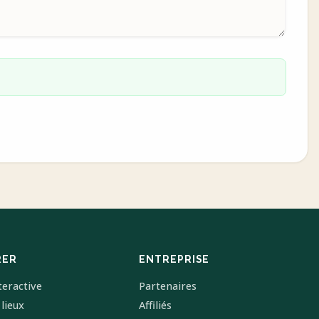
RER
ENTREPRISE
teractive
Partenaires
 lieux
Affiliés