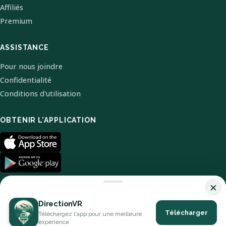
Affiliés
Premium
ASSISTANCE
Pour nous joindre
Confidentialité
Conditions d'utilisation
OBTENIR L'APPLICATION
×
DirectionVR
Télécharger
Téléchargez l'app pour une meilleure
© 2026 DirectionVR. Tous droits réservés.
expérience