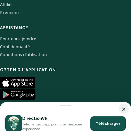
Affiliés
Premium
ASSISTANCE
Pour nous joindre
Confidentialité
Conditions d'utilisation
OBTENIR L'APPLICATION
×
DirectionVR
Télécharger
Téléchargez l'app pour une meilleure
© 2026 DirectionVR. Tous droits réservés.
expérience