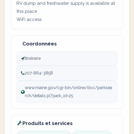
RV dump and freshwater supply is available at
this place
WiFi access
Coordonnées
Itinéraire
207-864-3858
www.maine.gov/cgi-bin/online/doc/parksea
rch/details.pl?park_id=25
Produits et services