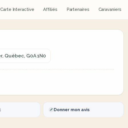
Carte Interactive
Affiliés
Partenaires
Caravaniers
er, Québec, G0A 1N0
t
Donner mon avis