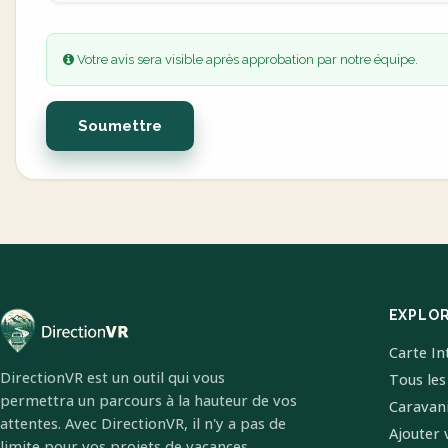
Votre avis sera visible après approbation par notre équipe.
Soumettre
EXPLO
Carte In
DirectionVR est un outil qui vous
Tous les
permettra un parcours à la hauteur de vos
Caravan
attentes. Avec DirectionVR, il n'y a pas de
Ajouter 
limite pour vos projets de vacances,