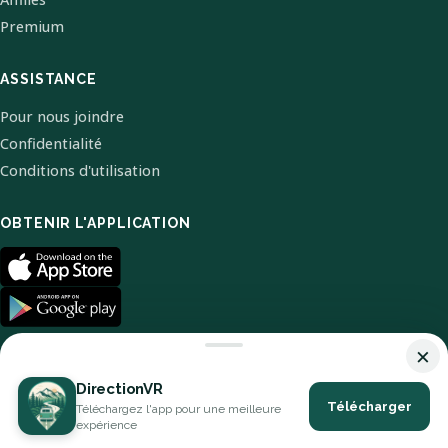
Premium
ASSISTANCE
Pour nous joindre
Confidentialité
Conditions d'utilisation
OBTENIR L'APPLICATION
×
DirectionVR
Télécharger
Téléchargez l'app pour une meilleure
© 2026 DirectionVR. Tous droits réservés.
expérience