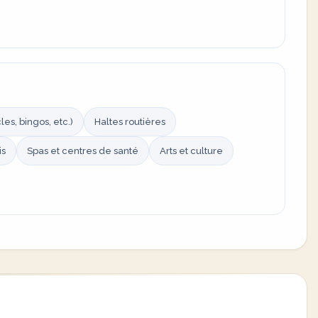
es, bingos, etc.)
Haltes routières
is
Spas et centres de santé
Arts et culture