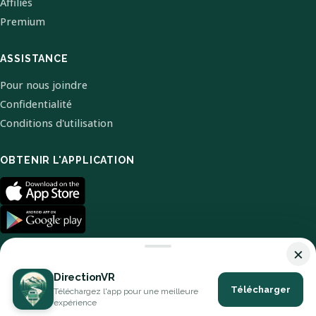
Affiliés
Premium
ASSISTANCE
Pour nous joindre
Confidentialité
Conditions d'utilisation
OBTENIR L'APPLICATION
×
DirectionVR
Télécharger
Téléchargez l'app pour une meilleure
© 2026 DirectionVR. Tous droits réservés.
expérience