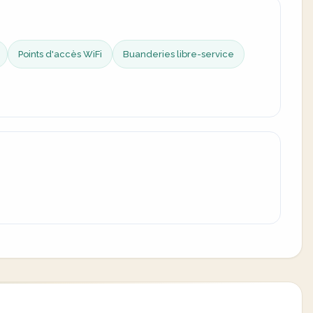
Points d'accès WiFi
Buanderies libre-service