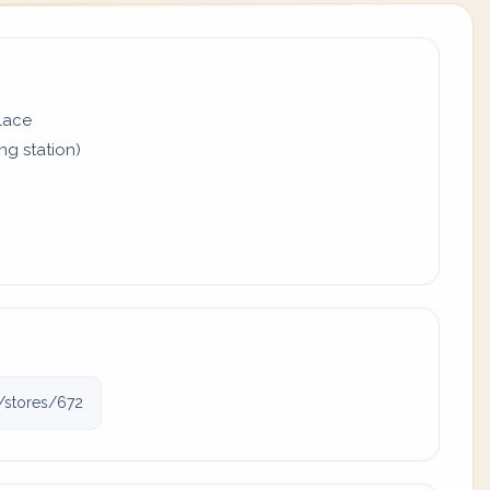
place
ing station)
m/stores/672